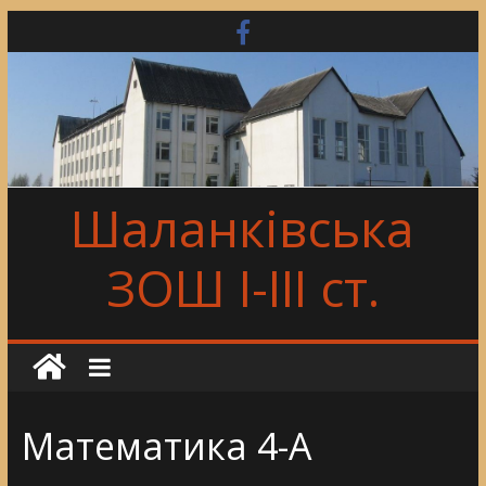
Skip
to
content
Шаланківська
ЗОШ І-ІІІ ст.
Математика 4-А