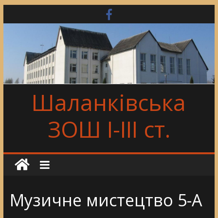
Skip
to
content
Шаланківська
ЗОШ І-ІІІ ст.
Музичне мистецтво 5-А