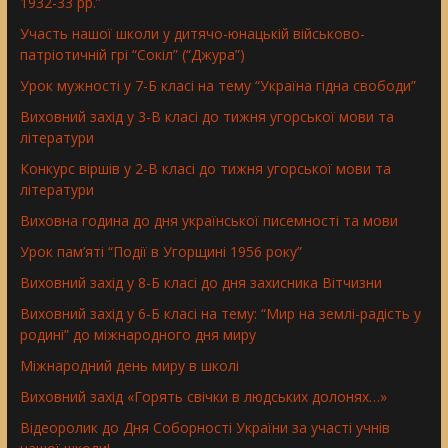
1932-33 рр.”
Участь нашої школи у дитячо-юнацькій військово-
патріотичній грі “Сокіл” (“Джура”)
Урок мужності у 7-Б класі на тему “Україна гідна свободи”
Виховний захід у 3-В класі до тижня угорської мови та
літератури
Конкурс віршів у 2-В класі до тижня угорської мови та
літератури
Виховна година до дня української писемності та мови
Урок пам’яті “Події в Угорщині 1956 року”
Виховний захід у 8-Б класі до дня захисника Вітчизни
Виховний захід у 6-Б класі на тему: “Мир на землі-радість у
родині” до міжнародного дня миру
Міжнародний день миру в школі
Виховний захід «Горять свічки в людських долонях…»
Відеоролик до Дня Соборності України за участі учнів