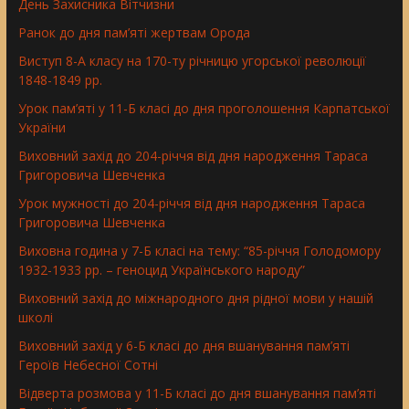
День Захисника Вітчизни
Ранок до дня пам’яті жертвам Орода
Виступ 8-А класу на 170-ту річницю угорської революції
1848-1849 рр.
Урок пам’яті у 11-Б класі до дня проголошення Карпатської
України
Виховний захід до 204-річчя від дня народження Тараса
Григоровича Шевченка
Урок мужності до 204-річчя від дня народження Тараса
Григоровича Шевченка
Виховна година у 7-Б класі на тему: “85-річчя Голодомору
1932-1933 рр. – геноцид Українського народу”
Виховний захід до міжнародного дня рідної мови у нашій
школі
Виховний захід у 6-Б класі до дня вшанування пам’яті
Героїв Небесної Сотні
Відверта розмова у 11-Б класі до дня вшанування пам’яті