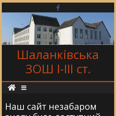
Skip
to
content
Шаланківська
ЗОШ І-ІІІ ст.
Наш сайт незабаром