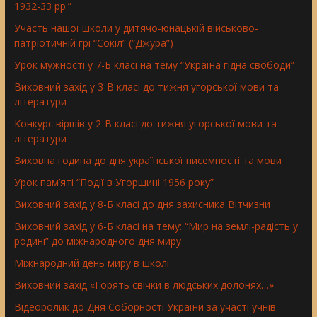
1932-33 рр.”
Участь нашої школи у дитячо-юнацькій військово-
патріотичній грі “Сокіл” (“Джура”)
Урок мужності у 7-Б класі на тему “Україна гідна свободи”
Виховний захід у 3-В класі до тижня угорської мови та
літератури
Конкурс віршів у 2-В класі до тижня угорської мови та
літератури
Виховна година до дня української писемності та мови
Урок пам’яті “Події в Угорщині 1956 року”
Виховний захід у 8-Б класі до дня захисника Вітчизни
Виховний захід у 6-Б класі на тему: “Мир на землі-радість у
родині” до міжнародного дня миру
Міжнародний день миру в школі
Виховний захід «Горять свічки в людських долонях…»
Відеоролик до Дня Соборності України за участі учнів