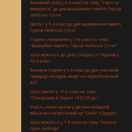
Виховний захід у 6-А класі на тему: “Герої не
вмирають” до дня вшанування пам’яті Героїв
Небесної Сотні
Диспут у 5-А класі до дня вшанування пам’яті
Героїв Небесної Сотні
Година спілкування у 7-А класі на тему:
“Вшануймо пам’ять Героїв Небесної Сотні”
Урок мужності до Дня Соборності України у
10-А класі
Виховна година у 5-А класі до дня учасників
ліквідації наслідків аварії на Чорнобильській
АЕС
Урок пам’яті у 10-А класі на тему:
“Голодомор в Україні 1932-33 рр.”
Участь нашої школи у дитячо-юнацькій
військово-патріотичній грі “Сокіл” (“Джура”)
Урок мужності у 7-Б класі на тему “Україна
гідна свободи”