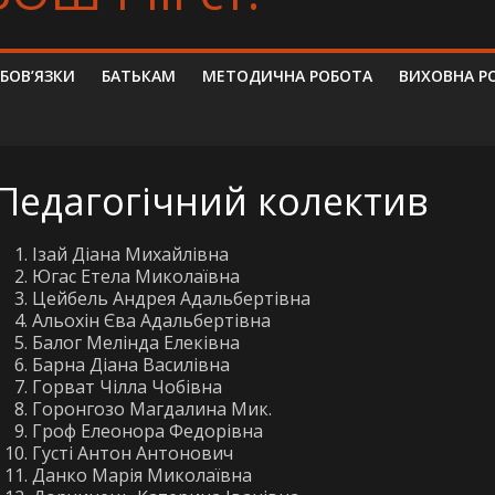
ОБОВ’ЯЗКИ
БАТЬКАМ
МЕТОДИЧНА РОБОТА
ВИХОВНА Р
Педагогічний колектив
Ізай Діана Михайлівна
Югас Етела Миколаївна
Цейбель Андрея Адальбертівна
Альохін Єва Адальбертівна
Балог Мелінда Елеківна
Барна Діана Василівна
Горват Чілла Чобівна
Горонгозо Магдалина Мик.
Гроф Елеонора Федорівна
Густі Антон Антонович
Данко Марія Миколаївна