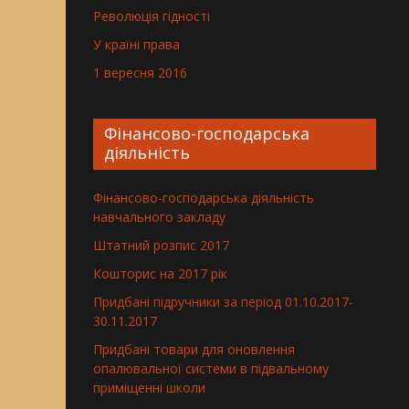
Революція гідності
У країні права
1 вересня 2016
Фінансово-господарська
діяльність
Фінансово-господарська діяльність
навчального закладу
Штатний розпис 2017
Кошторис на 2017 рік
Придбані підручники за період 01.10.2017-
30.11.2017
Придбані товари для оновлення
опалювальної системи в підвальному
приміщенні школи