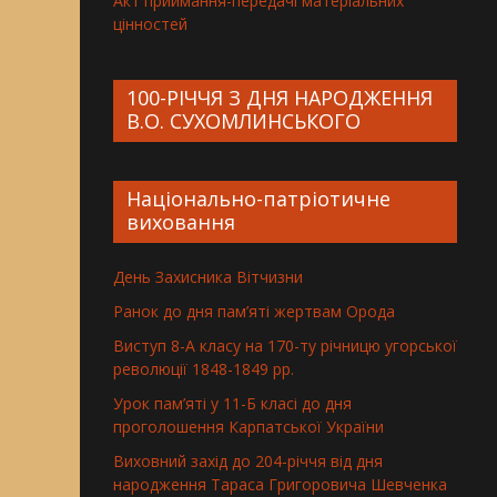
Акт приймання-передачі матеріальних
цінностей
100-РІЧЧЯ З ДНЯ НАРОДЖЕННЯ
В.О. СУХОМЛИНСЬКОГО
Національно-патріотичне
виховання
День Захисника Вітчизни
Ранок до дня пам’яті жертвам Орода
Виступ 8-А класу на 170-ту річницю угорської
революції 1848-1849 рр.
Урок пам’яті у 11-Б класі до дня
проголошення Карпатської України
Виховний захід до 204-річчя від дня
народження Тараса Григоровича Шевченка