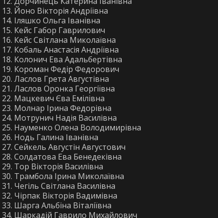
Дорчинець Катерина Іванівна
Йоно Вікторія Андріївна
Іляшко Ольга Іванівна
Кейс Габор Гаврилович
Кейс Світлана Миколаївна
Кобаль Анастасія Андріївна
Колонич Ева Адальбертівна
Короман Федір Федорович
Ласлов Грета Августівна
Ласлов Оронка Георгіївна
Мацкевич Єва Емілівна
Молнар Ірина Федорівна
Мотрунич Надія Василівна
Науменко Олена Володимирівна
Нодь Галина Іванівна
Сейкель Августін Августович
Солдатова Ева Бенедеківна
Тор Вікторія Василівна
Трамбола Ірина Миколаївна
Чегіль Світлана Василівна
Чірпак Вікторія Вадимівна
Шарга Альбіна Віталіївна
Шаркадій Гаврило Михайлович