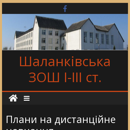
Skip
to
content
Шаланківська
ЗОШ І-ІІІ ст.
Плани на дистанційне