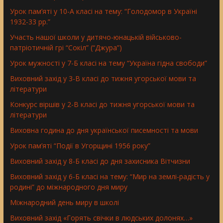
Урок пам’яті у 10-А класі на тему: “Голодомор в Україні
1932-33 рр.”
Участь нашої школи у дитячо-юнацькій військово-
патріотичній грі “Сокіл” (“Джура”)
Урок мужності у 7-Б класі на тему “Україна гідна свободи”
Виховний захід у 3-В класі до тижня угорської мови та
літератури
Конкурс віршів у 2-В класі до тижня угорської мови та
літератури
Виховна година до дня української писемності та мови
Урок пам’яті “Події в Угорщині 1956 року”
Виховний захід у 8-Б класі до дня захисника Вітчизни
Виховний захід у 6-Б класі на тему: “Мир на землі-радість у
родині” до міжнародного дня миру
Міжнародний день миру в школі
Виховний захід «Горять свічки в людських долонях…»