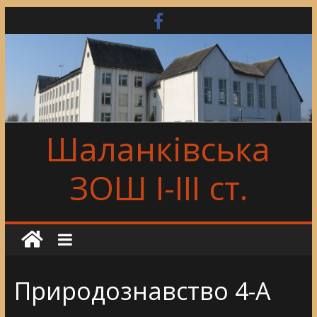
Skip
to
content
Шаланківська
ЗОШ І-ІІІ ст.
Природознавство 4-А