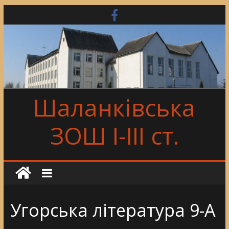
Skip
to
content
Шаланківська
ЗОШ І-ІІІ ст.
Угорська література 9-А