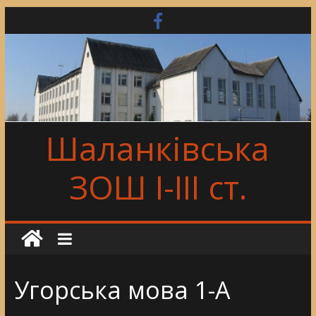
Skip
to
content
Шаланківська
ЗОШ І-ІІІ ст.
Угорська мова 1-А