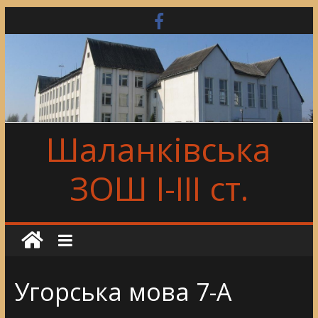
Skip
to
content
Шаланківська
ЗОШ І-ІІІ ст.
Угорська мова 7-А