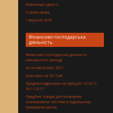
Революція гідності
У країні права
1 вересня 2016
Фінансово-господарська
діяльність
Фінансово-господарська діяльність
навчального закладу
Штатний розпис 2017
Кошторис на 2017 рік
Придбані підручники за період 01.10.2017-
30.11.2017
Придбані товари для оновлення
опалювальної системи в підвальному
приміщенні школи