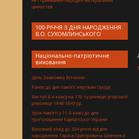
Акт приймання-передачі матеріальних
цінностей
100-РІЧЧЯ З ДНЯ НАРОДЖЕННЯ
В.О. СУХОМЛИНСЬКОГО
Національно-патріотичне
виховання
День Захисника Вітчизни
Ранок до дня пам’яті жертвам Орода
Виступ 8-А класу на 170-ту річницю угорської
революції 1848-1849 рр.
Урок пам’яті у 11-Б класі до дня
проголошення Карпатської України
Виховний захід до 204-річчя від дня
народження Тараса Григоровича Шевченка