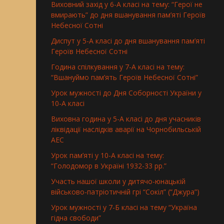
Виховний захід у 6-А класі на тему: “Герої не
вмирають” до дня вшанування пам’яті Героїв
Небесної Сотні
Диспут у 5-А класі до дня вшанування пам’яті
Героїв Небесної Сотні
Година спілкування у 7-А класі на тему:
“Вшануймо пам’ять Героїв Небесної Сотні”
Урок мужності до Дня Соборності України у
10-А класі
Виховна година у 5-А класі до дня учасників
ліквідації наслідків аварії на Чорнобильській
АЕС
Урок пам’яті у 10-А класі на тему:
“Голодомор в Україні 1932-33 рр.”
Участь нашої школи у дитячо-юнацькій
військово-патріотичній грі “Сокіл” (“Джура”)
Урок мужності у 7-Б класі на тему “Україна
гідна свободи”