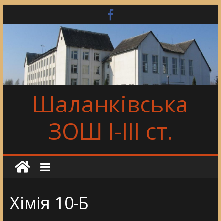
Skip
to
content
Шаланківська
ЗОШ І-ІІІ ст.
Хімія 10-Б