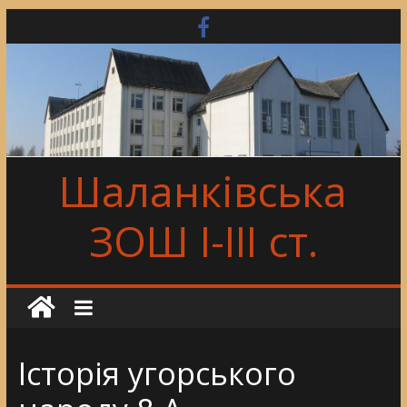
Skip
to
content
Шаланківська
ЗОШ І-ІІІ ст.
Історія угорського