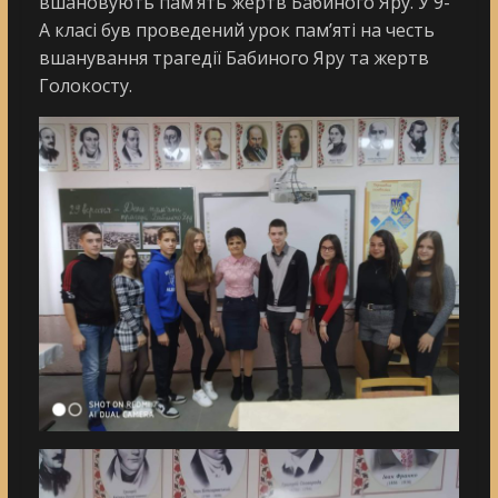
вшановують пам’ять жертв Бабиного Яру. У 9-
А класі був проведений урок пам’яті на честь
вшанування трагедії Бабиного Яру та жертв
Голокосту.