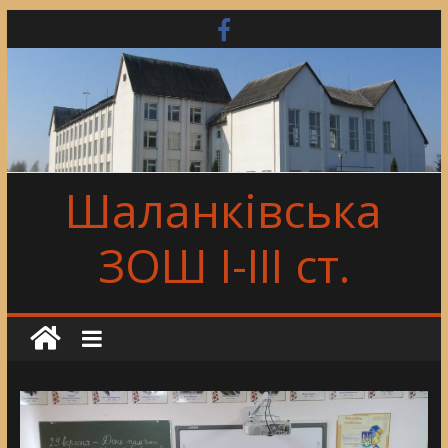
Skip
to
content
Шаланківська
ЗОШ І-ІІІ ст.