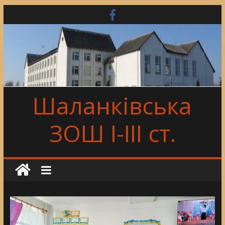
Skip
to
content
Шаланківська
ЗОШ І-ІІІ ст.