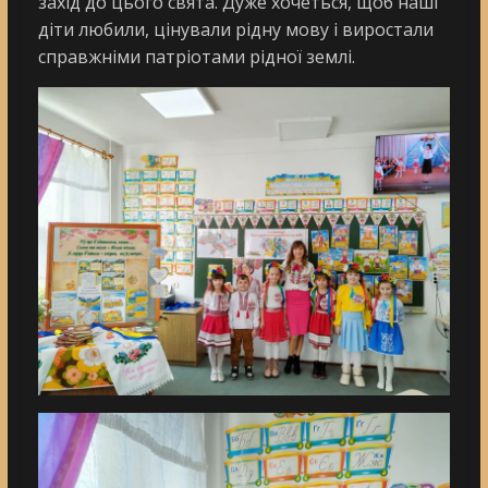
захід до цього свята. Дуже хо­четь­ся, щоб на­ші
ді­ти лю­би­ли, ці­ну­ва­ли рід­ну мо­ву і ви­рос­та­ли
справ­жні­ми пат­рі­ота­ми рід­ної зем­лі.