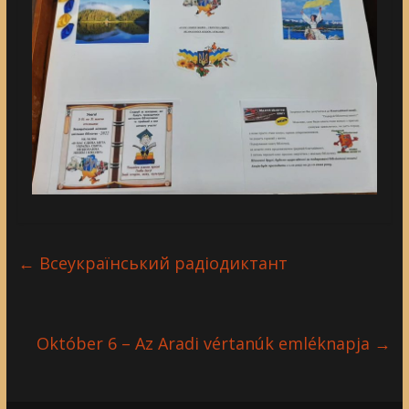
←
Всеукраїнський радіодиктант
Október 6 – Az Aradi vértanúk emléknapja
→