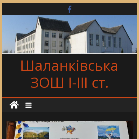
Skip
to
content
Шаланківська
ЗОШ І-ІІІ ст.