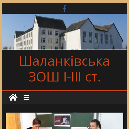
Skip
to
content
Шаланківська
ЗОШ І-ІІІ ст.