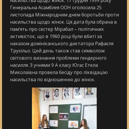
насильства щодо жінок. 17 грудня 1999 року
Генеральна Асамблея ООН оголосила 25
листопада Міжнародним днем боротьби проти
насильства щодо жінок. Ця дата була обрана в
пам’ять про сестер Мірабал – політичних
активісток, що в 1960 році були вбиті за
наказом домініканського диктатора Рафаєля
Трухільо. Цей день також став символом
світового визнання проблеми гендерного
насилля. З учнями 9 А класу Югас Етела
Миколаївна провела бесіду про ліквідацію
насильства по відношенню до жінок.