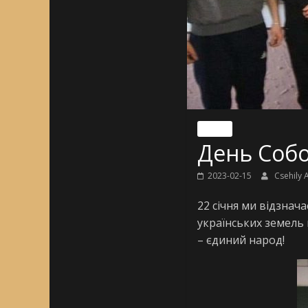
Nincs
День Собо
2023-02-15
Csehily 
22 січня ми відзнач
українських земель 
– єдиний народ!