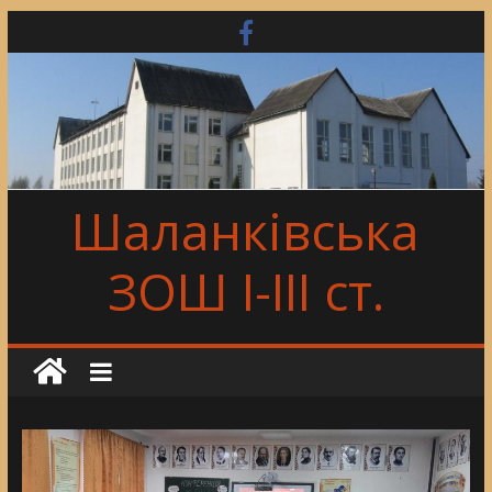
Skip
to
content
Шаланківська
ЗОШ І-ІІІ ст.