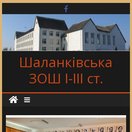
Skip
to
content
Шаланківська
ЗОШ І-ІІІ ст.