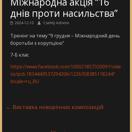
Міжнародна акція “16
днів проти насильства”
2024-12-10
Csehily Adrienn
Тренінг на тему “9 грудня – Міжнародний день
боротьби з корупцією”
7-Б клас
https://www.facebook.com/100021857320091/vide
os/pcb.1834443537294206/1226358385118244?
locale=ru_RU
←
Виставка новорічних композицій