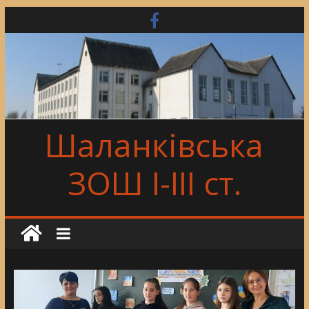
Skip
to
content
Шаланківська
ЗОШ І-ІІІ ст.