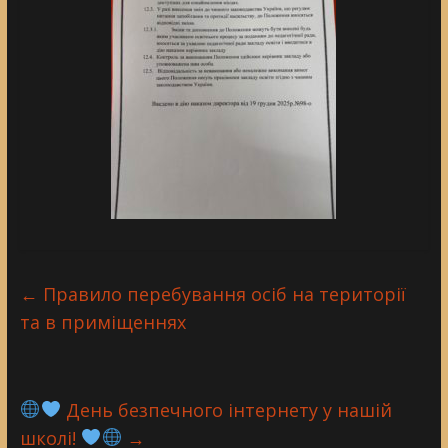
←
Правило перебування осіб на території
та в приміщеннях
День безпечного інтернету у нашій
школі!
→