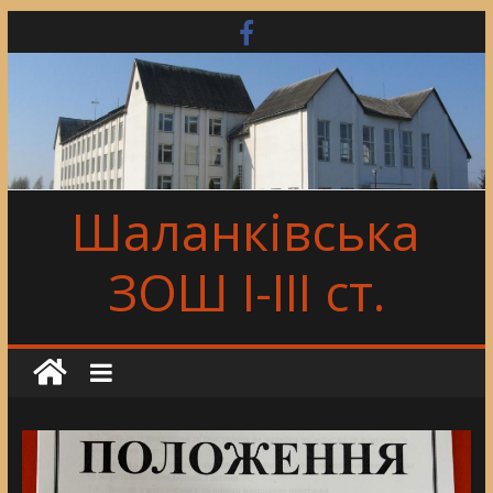
Skip
to
content
Шаланківська
ЗОШ І-ІІІ ст.