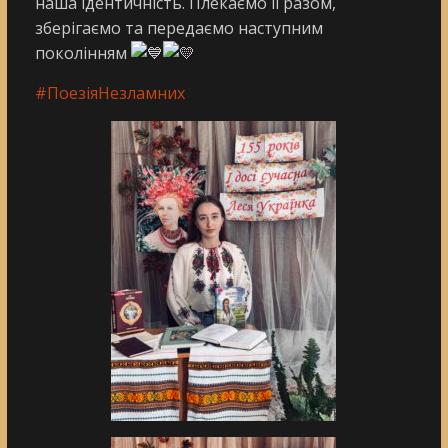
наша ідентичність. Плекаємо її разом,
зберігаємо та передаємо наступним
поколінням
#ПоезіяНезламних