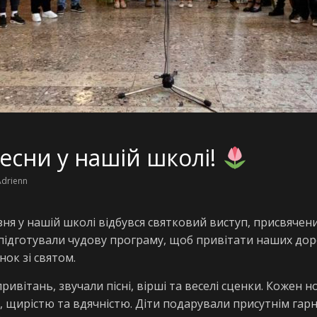
есни у нашій школі!
Adrienn
зня у нашій школі відбувся святковий виступ, присвяче
підготували чудову програму, щоб привітати наших доро
нок зі святом.
ривітань, звучали пісні, вірші та веселі сценки. Кожен 
 щирістю та вдячністю. Діти подарували присутнім гарн