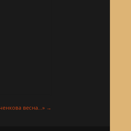
вченкова весна…»
→