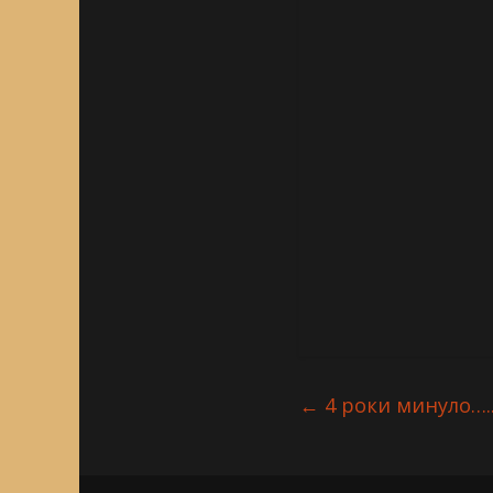
←
4 роки минуло….