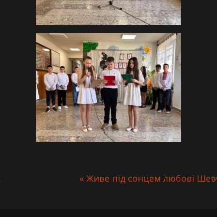
.
« Живе під сонцем любові Ше