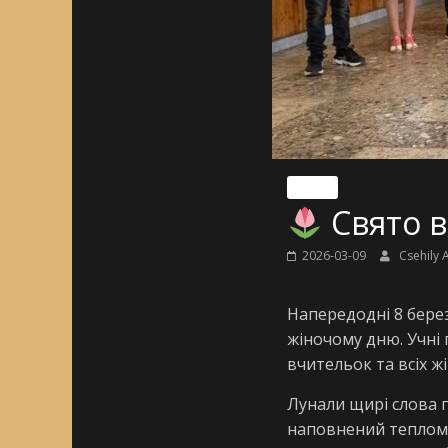
Nincs
Свято в
2026-03-09
Csehily 
Напередодні 8 бере
жіночому дню. Учні 
вчительок та всіх жі
Лунали щирі слова п
наповнений теплом,