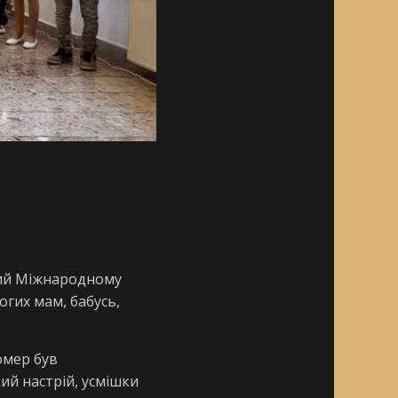
ний Міжнародному
гих мам, бабусь,
номер був
ий настрій, усмішки