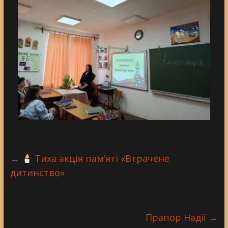
←
Тиха акція пам’яті «Втрачене
дитинство»
Прапор Надії
→