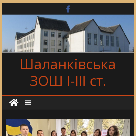
Skip
to
content
Шаланківська
ЗОШ І-ІІІ ст.