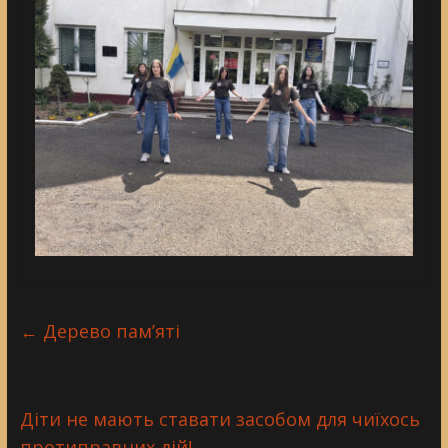
←
Дерево пам’яті
Діти не мають ставати засобом для чиїхось
протиправних дій!
→