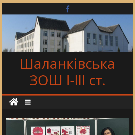
Skip
to
content
Шаланківська
ЗОШ І-ІІІ ст.