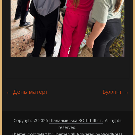
←
День матері
Буллінг
→
Copyright © 2026
Шаланківська ЗОШ І-ІІІ ст.
. All rights
reserved.
Theme:
ColorMag
by ThemeGrill. Powered by
WordPress
.