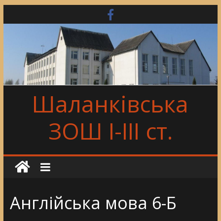
Skip
to
content
Шаланківська
ЗОШ І-ІІІ ст.
Англійська мова 6-Б