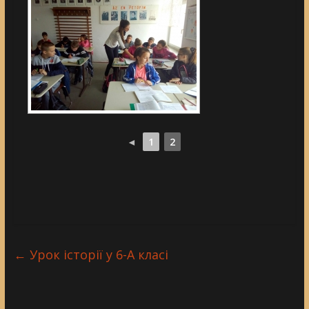
◄
1
2
←
Урок історії у 6-А класі