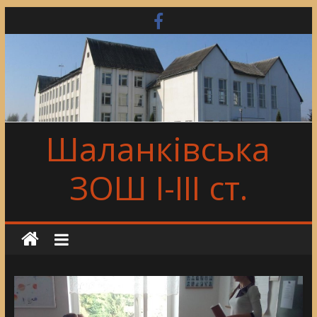
Skip
to
content
Шаланківська
ЗОШ І-ІІІ ст.