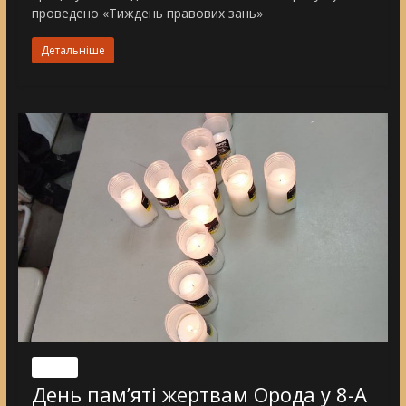
проведено «Тиждень правових зань»
Детальніше
Nincs
День пам’яті жертвам Орода у 8-А