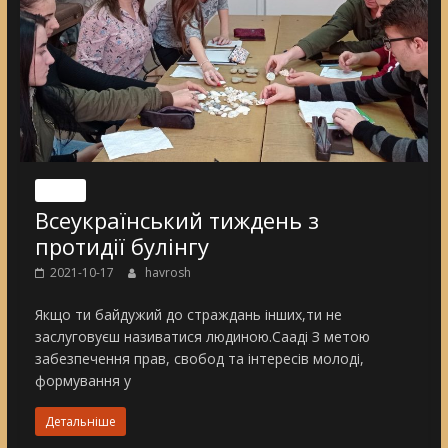
Nincs
Всеукраїнський тиждень з
протидії булінгу
2021-10-17
havrosh
Якщо ти байдужий до страждань інших,ти не
заслуговуєш називатися людиною.Сааді З метою
забезпечення прав, свобод та інтересів молоді,
формування у
Детальніше