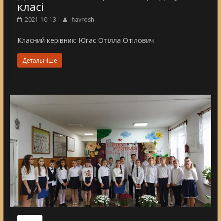
класі
2021-10-13
havrosh
Класний керівник: Югас Отілла Отілович
Детальніше
Nincs