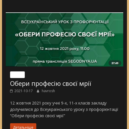
Nincs
Обери професію своєї мрії
2021-10-17
havrosh
12 жовтня 2021 року учні 9-х, 11-х класів закладу
долучилися до Всеукраїнського уроку з профорієнтації
“Обери професію своєї мрії”
Детальніше