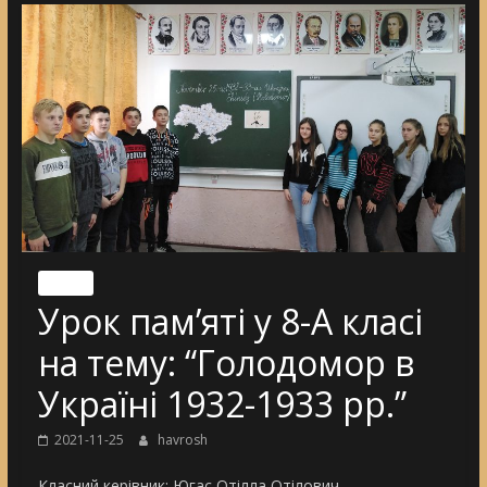
Nincs
Урок пам’яті у 8-А класі
на тему: “Голодомор в
Україні 1932-1933 рр.”
2021-11-25
havrosh
Класний керівник: Югас Отілла Отілович