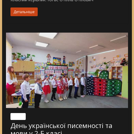
Детальніше
Nincs
День української писемності та
мови у 2-Б класі