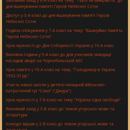
Виховний захід у 6-А класі на тему: “Герої не вмирають” до
дня вшанування пам’яті Героїв Небесної Сотні
Диспут у 5-А класі до дня вшанування пам’яті Героїв
Небесної Сотні
Година спілкування у 7-А класі на тему: “Вшануймо пам’ять
Героїв Небесної Сотні”
Урок мужності до Дня Соборності України у 10-А класі
Виховна година у 5-А класі до дня учасників ліквідації
наслідків аварії на Чорнобильській АЕС
Урок пам’яті у 10-А класі на тему: “Голодомор в Україні
1932-33 рр.”
Участь нашої школи у дитячо-юнацькій військово-
патріотичній грі “Сокіл” (“Джура”)
Урок мужності у 7-Б класі на тему “Україна гідна свободи”
Виховний захід у 3-В класі до тижня угорської мови та
літератури
Конкурс віршів у 2-В класі до тижня угорської мови та
літератури