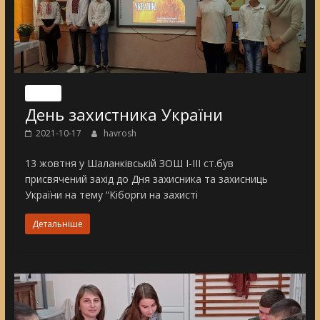
Nincs
День захистника України
2021-10-17
havrosh
13 жовтня у Шаланківській ЗОШ І-ІІІ ст.був
присвячений захід до Дня захисника та захисниць
України на тему “Кіборги на захисті
Детальніше