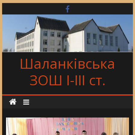
Skip
to
content
Шаланківська
ЗОШ І-ІІІ ст.