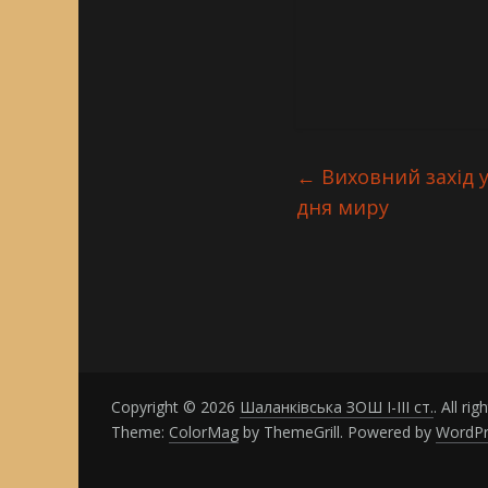
←
Виховний захід у
дня миру
Copyright © 2026
Шаланківська ЗОШ І-ІІІ ст.
. All ri
Theme:
ColorMag
by ThemeGrill. Powered by
WordPr