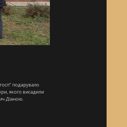
сгосп” подарувало
кури, якого висадили
ич Діаною.