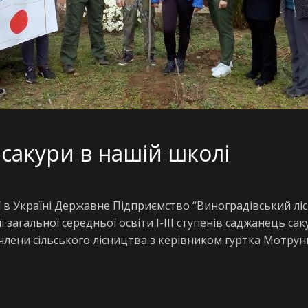
сакури в нашій школі
ї в Україні Державне Підприємство “Виноградівський лі
 загальної середньої освіти І-ІІІ ступенів саджанець са
члени сільського лісництва з керівником гуртка Мотрун
[DIAVETÍTÉS INDÍTÁSA]