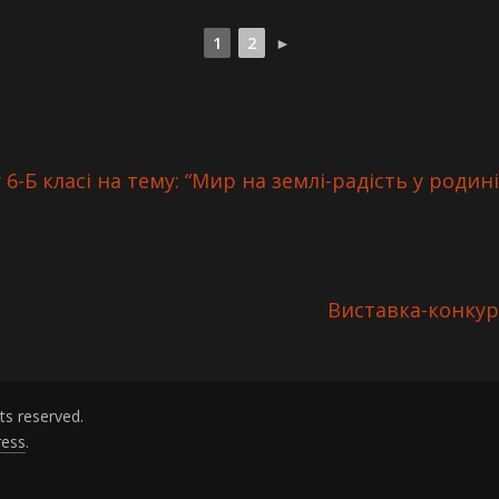
1
2
►
 6-Б класі на тему: “Мир на землі-радість у роди
Виставка-конкур
ghts reserved.
ess
.