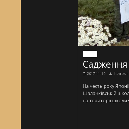
Nincs
Садження 
2017-11-10
havrosh
На честь року Японі
Шаланківській школі
на території школи 