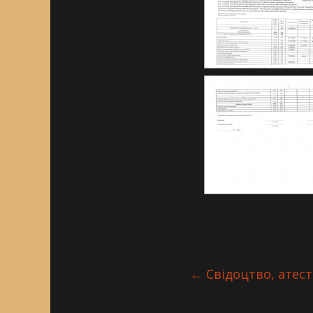
←
Свідоцтво, атест