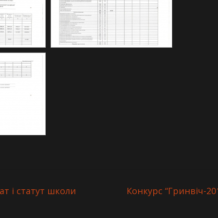
ат і статут школи
Конкурс “Гринвіч-20