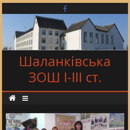
Skip
to
content
Шаланківська
ЗОШ І-ІІІ ст.