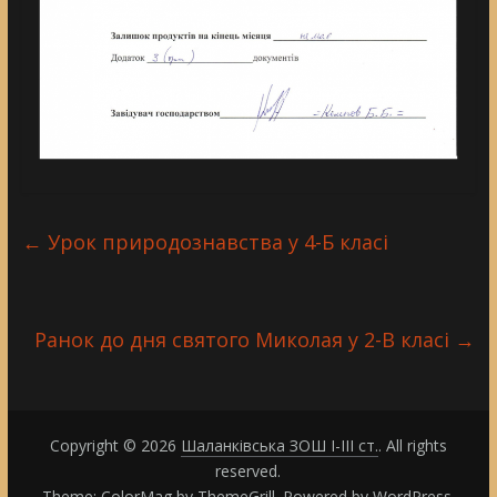
←
Урок природознавства у 4-Б класі
Ранок до дня святого Миколая у 2-В класі
→
Copyright © 2026
Шаланківська ЗОШ І-ІІІ ст.
. All rights
reserved.
Theme:
ColorMag
by ThemeGrill. Powered by
WordPress
.