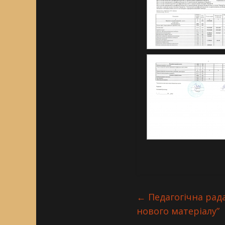
←
Педагогічна рада
нового матеріалу”