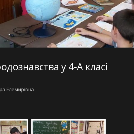
одознавства у 4-А класі
ра Елемирівна
[DIAVETÍTÉS INDÍTÁSA]