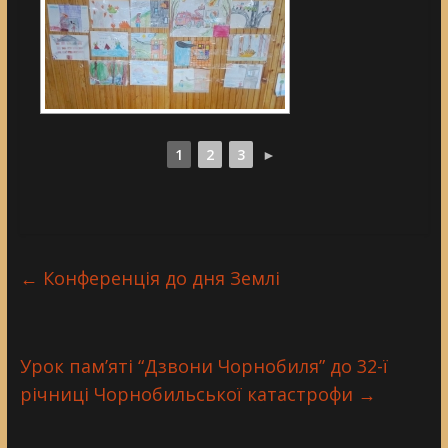
1
2
3
►
←
Конференція до дня Землі
Урок пам’яті “Дзвони Чорнобиля” до 32-ї
річниці Чорнобильської катастрофи
→