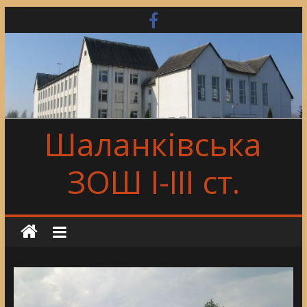
Skip
to
content
Шаланківська
ЗОШ І-ІІІ ст.