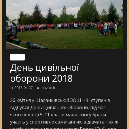
Nincs
День цивільної
оборони 2018
2018-04-27
havrosh
26 квітня у Шаланківській ЗОШ І-ІІІ ступенів
відбувся День Цивільної Оборони, під час
якого хлопці 5-11 класів мали змогу брати
участь у спортивних змаганнях, а дівчата тих ж
класів слухали медичну сестру Борто Ю. Ф. про