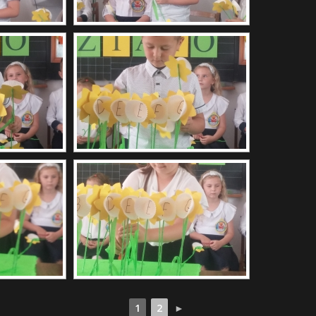
1
2
►