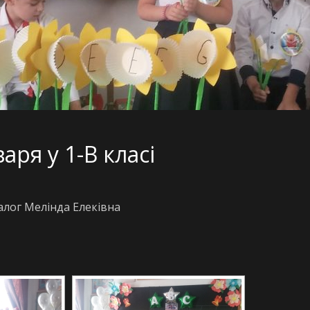
аря у 1-В класі
алог Мелінда Елеківна
[DIAVETÍTÉS INDÍTÁSA]