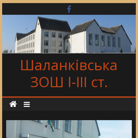
Skip
to
content
Шаланківська
ЗОШ І-ІІІ ст.