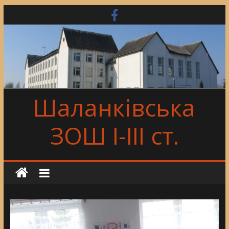
Skip
to
content
Шаланківська
ЗОШ І-ІІІ ст.