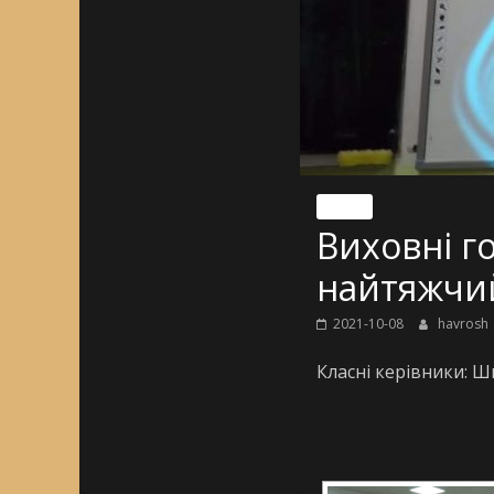
Nincs
Виховні г
найтяжчий
2021-10-08
havrosh
Класні керівники: 