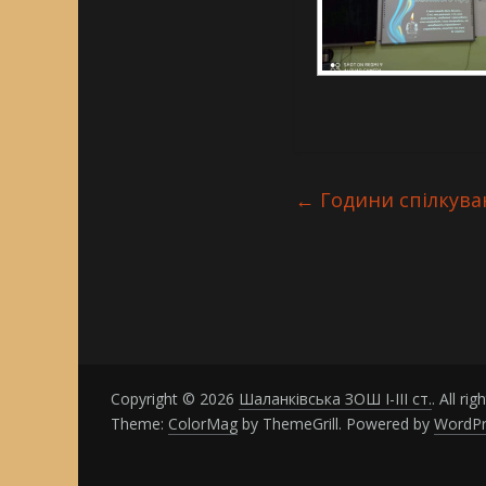
←
Години спілкуван
Copyright © 2026
Шаланківська ЗОШ І-ІІІ ст.
. All ri
Theme:
ColorMag
by ThemeGrill. Powered by
WordPr