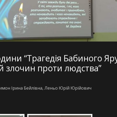
одини “Трагедія Бабиного Яру
 злочин проти людства”
Шимон Ірина Бейлівна, Леньо Юрій Юрійович
[DIAVETÍTÉS INDÍTÁSA]