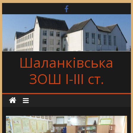
Skip
to
content
Шаланківська
ЗОШ І-ІІІ ст.