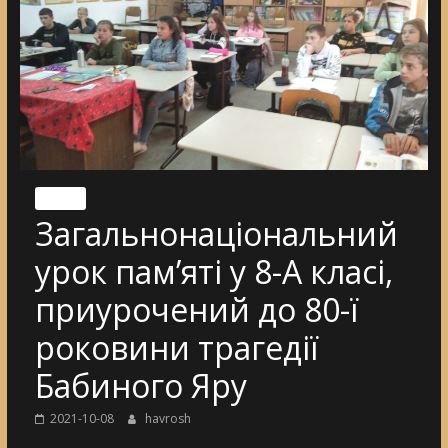
Nincs
Загальнонаціональний
урок пам’яті у 8-А класі,
приурочений до 80-ї
роковини трагедії
Бабиного Яру
2021-10-08
havrosh