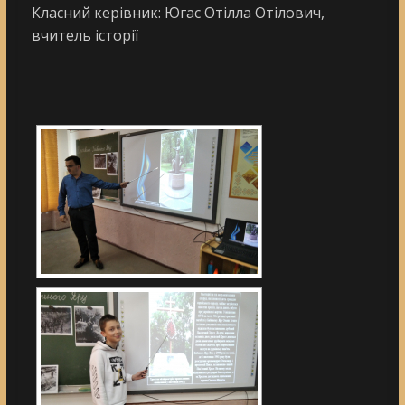
Класний керівник: Югас Отілла Отілович,
вчитель історії
[DIAVETÍTÉS INDÍTÁSA]