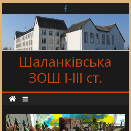
Skip
to
content
Шаланківська
ЗОШ І-ІІІ ст.