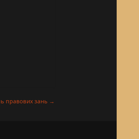
ь правових зань
→