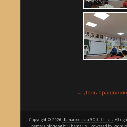
←
День працівникі
Copyright © 2026
Шаланківська ЗОШ І-ІІІ ст.
. All ri
Theme:
ColorMag
by ThemeGrill. Powered by
WordPr