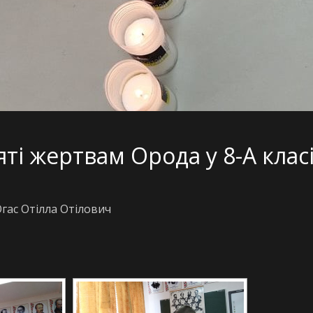
ті жертвам Орода у 8-А клас
гас Отілла Отілович
[DIAVETÍTÉS INDÍTÁSA]