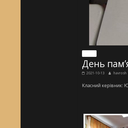
Nincs
День пам’я
2021-10-13
havrosh
Класний керівник: Ю