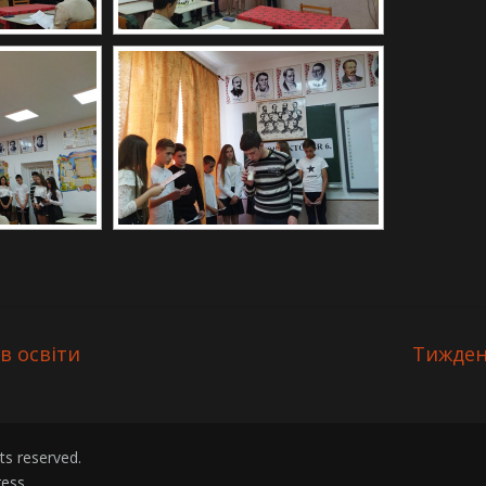
в освіти
Тижден
ghts reserved.
ess
.