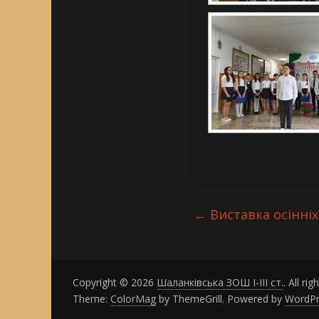
←
Виставка осінніх
Copyright © 2026
Шаланківська ЗОШ І-ІІІ ст.
. All ri
Theme:
ColorMag
by ThemeGrill. Powered by
WordPr