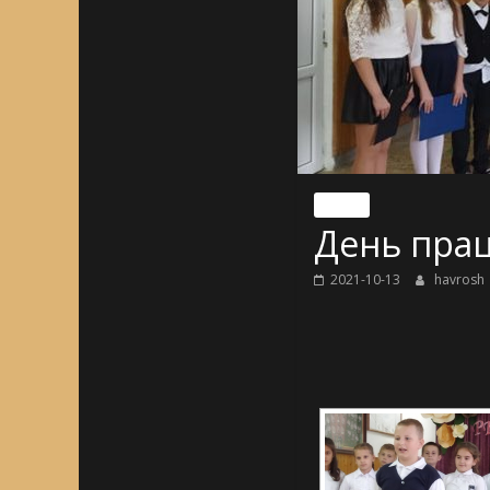
Nincs
День прац
2021-10-13
havrosh