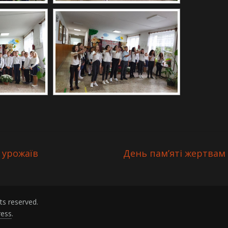
 урожаїв
День пам’яті жертвам 
ghts reserved.
ess
.