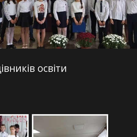
івників освіти
[DIAVETÍTÉS INDÍTÁSA]