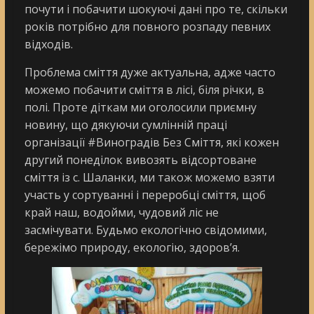
почути і побачити шокуючі дані про те, скільки
років потрібно для повного розпаду певних
відходів.
Проблема сміття дуже актуальна, адже часто
можемо побачити сміття в лісі, біля річки, в
полі. Проте діткам ми оголосили приємну
новину, що дякуючи сумлінній праці
організації #Виноградів Без Сміття, які кожен
другий понеділок вивозять відсортоване
сміття із с. Шаланки, ми також можемо взяти
участь у сортуванні і переробці сміття, щоб
край наш, водойми, чудовий ліс не
засмічувати. Будьмо екологічно свідомими,
бережімо природу, екологію, здоров’я.