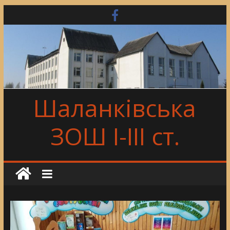
Skip
to
content
Шаланківська
ЗОШ І-ІІІ ст.